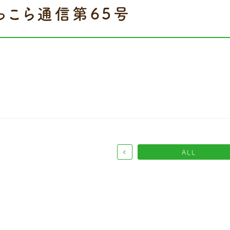
っこら通信第65号
ALL